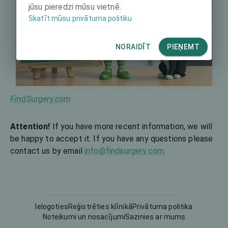
jūsu pieredzi mūsu vietnē.
Skatīt mūsu privātuma politiku
NORAIDĪT
PIEŅEMT
FindSurgery.com
Attention!
If you have more recent information, we will
be happy to accept it. If you have any questions please
contact us by email
info@findsurgery.com
.
Ielogoties
Reģistrēties klīnikā
Privātuma politika
Noteikumi un nosacījumi
Sazinies ar mums