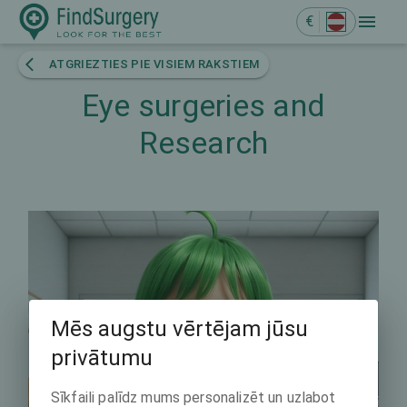
€
ATGRIEZTIES PIE VISIEM RAKSTIEM
Eye surgeries and
Research
Mēs augstu vērtējam jūsu
privātumu
Sīkfaili palīdz mums personalizēt un uzlabot