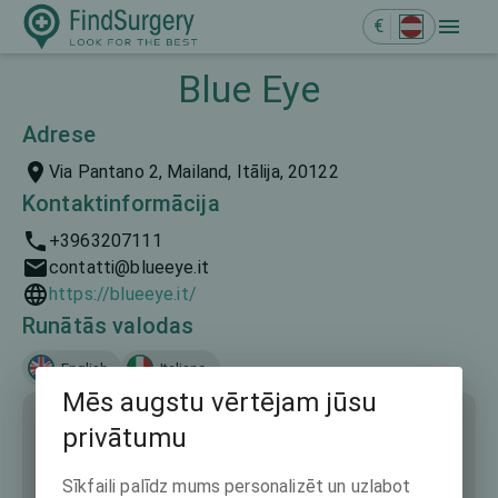
€
Blue Eye
Adrese
Via Pantano 2, Mailand, Itālija, 20122
Kontaktinformācija
+3963207111
contatti@blueeye.it
https://blueeye.it/
Runātās valodas
English
Italiano
Mēs augstu vērtējam jūsu
privātumu
Sīkfaili palīdz mums personalizēt un uzlabot