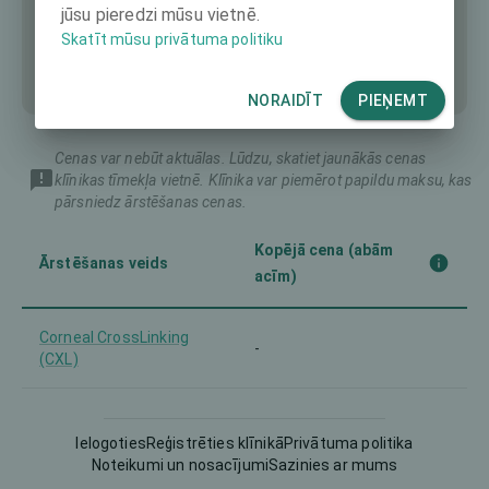
jūsu pieredzi mūsu vietnē.
Skatīt mūsu privātuma politiku
NORAIDĪT
PIEŅEMT
Cenas var nebūt aktuālas. Lūdzu, skatiet jaunākās cenas
klīnikas tīmekļa vietnē. Klīnika var piemērot papildu maksu, kas
pārsniedz ārstēšanas cenas.
Kopējā cena (abām
Ārstēšanas veids
acīm)
Corneal CrossLinking
-
(CXL)
Femto-LASIK
-
Ielogoties
Reģistrēties klīnikā
Privātuma politika
Noteikumi un nosacījumi
Sazinies ar mums
Intraocular Lens (IOL)
-