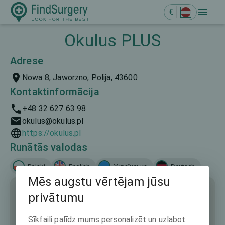
€
Okulus PLUS
Adrese
Nowa 8, Jaworzno, Polija, 43600
Kontaktinformācija
+48 32 627 63 98
okulus@okulus.pl
https://okulus.pl
Runātās valodas
Polski
English
Українська
Deutsch
Mēs augstu vērtējam jūsu
privātumu
Sīkfaili palīdz mums personalizēt un uzlabot