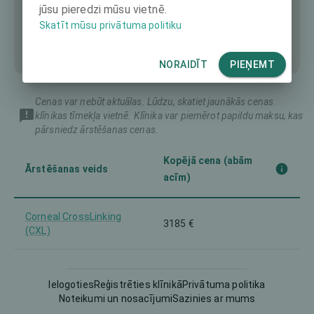
jūsu pieredzi mūsu vietnē.
Skatīt mūsu privātuma politiku
NORAIDĪT
PIEŅEMT
Cenas var nebūt aktuālas. Lūdzu, skatiet jaunākās cenas
klīnikas tīmekļa vietnē. Klīnika var piemērot papildu maksu, kas
pārsniedz ārstēšanas cenas.
Kopējā cena (abām
Ārstēšanas veids
acīm)
Corneal CrossLinking
3185 €
(CXL)
Epi-LASIK (Epithelial-
1744 €
LASIK)
Ielogoties
Reģistrēties klīnikā
Privātuma politika
Noteikumi un nosacījumi
Sazinies ar mums