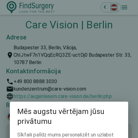
€
Care Vision | Berlin
Adrese
Budapester 33, Berlin, Vācija,
ChIJtwF7n1VQqEcRQ3ZE-uctDj0 Budapester Str. 33,
10787 Berlin
Kontaktinformācija
+49 800 8888 3030
kundenzentrum@care-vision.com
https://augenlasern.care-vision.de/berlin.php
Runātās valodas
Mēs augstu vērtējam jūsu
Deutsch
privātumu
Sīkfaili palīdz mums personalizēt un uzlabot