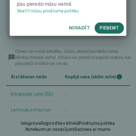
jūsu pieredzi mūsu vietnē.
Skatīt mūsu privātuma politiku
NORAIDĪT
PIEŅEMT
Cenas var nebūt aktuālas. Lūdzu, skatiet jaunākās cenas
klīnikas tīmekļa vietnē. Klīnika var piemērot papildu maksu, kas
pārsniedz ārstēšanas cenas.
Ārstēšanas veids
Kopējā cena (abām acīm)
Intraocular Lens (IOL)
-
Lenticule extraction
-
Ielogoties
Reģistrēties klīnikā
Privātuma politika
Noteikumi un nosacījumi
Sazinies ar mums