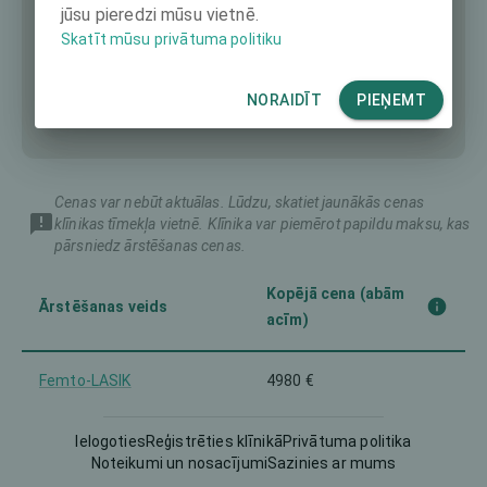
jūsu pieredzi mūsu vietnē.
Skatīt mūsu privātuma politiku
NORAIDĪT
PIEŅEMT
Cenas var nebūt aktuālas. Lūdzu, skatiet jaunākās cenas
klīnikas tīmekļa vietnē. Klīnika var piemērot papildu maksu, kas
pārsniedz ārstēšanas cenas.
Kopējā cena (abām
Ārstēšanas veids
acīm)
Femto-LASIK
4980 €
Implantable Contact Lens
Ielogoties
Reģistrēties klīnikā
Privātuma politika
6980 €
(ICL)
Noteikumi un nosacījumi
Sazinies ar mums