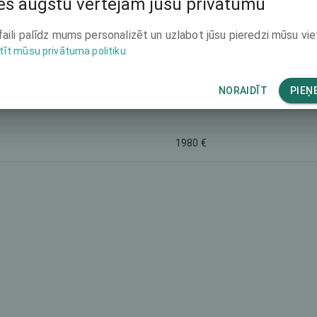
s augstu vērtējam jūsu privātumu
-
faili palīdz mums personalizēt un uzlabot jūsu pieredzi mūsu vie
tīt mūsu privātuma politiku
3990 €
NORAIDĪT
PIEŅ
-
1980 €