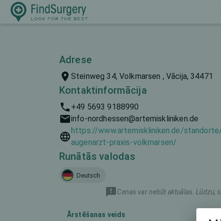
Adrese
Steinweg 34, Volkmarsen , Vācija, 34471
Kontaktinformācija
+49 5693 9188990
info-nordhessen@artemiskliniken.de
https://www.artemiskliniken.de/standorte
augenarzt-praxis-volkmarsen/
Runātās valodas
Deutsch
Cenas var nebūt aktuālas. Lūdzu, s
Ārstēšanas veids
Mā