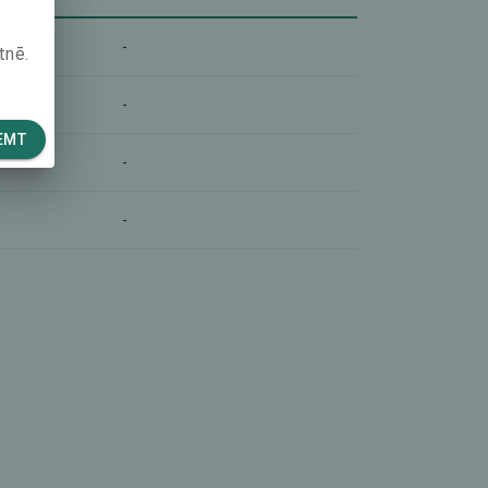
-
tnē.
-
EMT
-
-