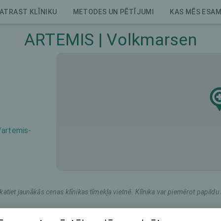
ATRAST KLĪNIKU
METODES UN PĒTĪJUMI
KAS MĒS ESA
ARTEMIS | Volkmarsen
/artemis-
katiet jaunākās cenas klīnikas tīmekļa vietnē. Klīnika var piemērot papil
rketinga nosaukums
Kopējā cena (abām acīm)