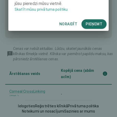
jūsu pieredzi mūsu vietnē.
Skatīt mūsu privātuma politiku
NORAIDĪT
PIEŅEMT
Cenas var nebūt aktuālas. Lūdzu, skatiet jaunākās cenas
klīnikas tīmekļa vietnē. Klīnika var piemērot papildu maksu, kas
pārsniedz ārstēšanas cenas.
Kopējā cena (abām
Ārstēšanas veids
acīm)
Corneal CrossLinking
-
(CXL)
Ielogoties
Reģistrēties klīnikā
Privātuma politika
Femto-LASIK
-
Noteikumi un nosacījumi
Sazinies ar mums