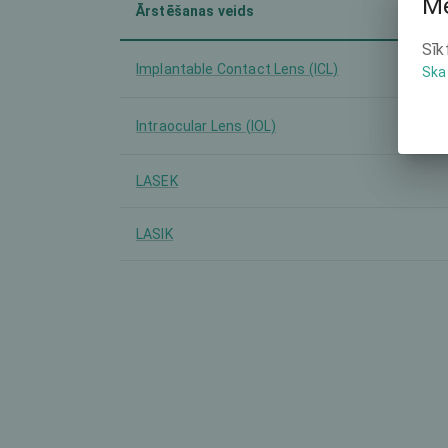
Mē
Ārstēšanas veids
Sīk
Implantable Contact Lens (ICL)
Ska
Intraocular Lens (IOL)
LASEK
LASIK