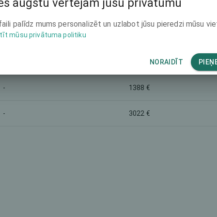
s augstu vērtējam jūsu privātumu
Mārketinga nosaukums
Kopējā cena (abām acīm)
faili palīdz mums personalizēt un uzlabot jūsu pieredzi mūsu vie
8389 €
-
tīt mūsu privātuma politiku
5834 €
Monofocal lens
NORAIDĪT
PIEŅ
-
1388 €
-
3022 €