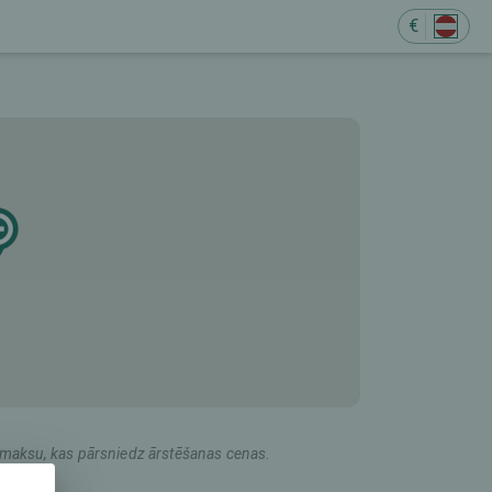
€
M
du maksu, kas pārsniedz ārstēšanas cenas.