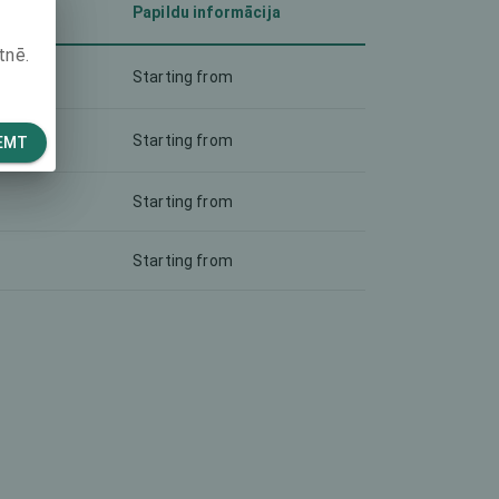
Papildu informācija
tnē.
Starting from
Starting from
EMT
Starting from
Starting from