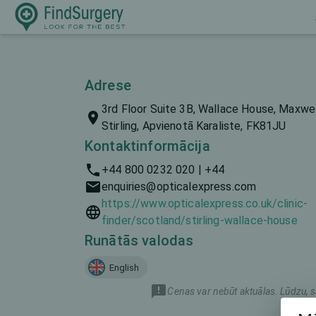
Adrese
3rd Floor Suite 3B, Wallace House, Maxwel
Stirling, Apvienotā Karaliste, FK81JU
Kontaktinformācija
+44 800 0232 020 | +44
enquiries@opticalexpress.com
https://www.opticalexpress.co.uk/clinic-
finder/scotland/stirling-wallace-house
Runātās valodas
English
Cenas var nebūt aktuālas. Lūdzu, s