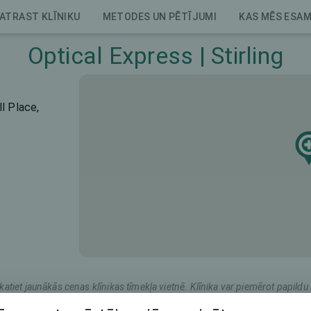
ATRAST KLĪNIKU
METODES UN PĒTĪJUMI
KAS MĒS ESA
Optical Express | Stirling
l Place,
katiet jaunākās cenas klīnikas tīmekļa vietnē. Klīnika var piemērot papil