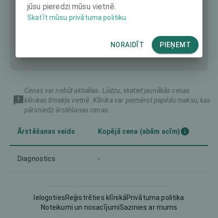
jūsu pieredzi mūsu vietnē.
Skatīt mūsu privātuma politiku
NORAIDĪT
PIEŅEMT
Cenas var nebūt aktuālas. Lūdzu, skatiet jaunākās cenas
klīnikas tīmekļa vietnē. Klīnika var piemērot papildu maksu, kas
pārsniedz ārstēšanas cenas.
Ārstēšanas veids
Kopējā cena (abām acīm)
Diagnostics
-
Ielogoties
Reģistrēties klīnikā
Privātuma politika
Noteikumi un nosacījumi
Sazinies ar mums