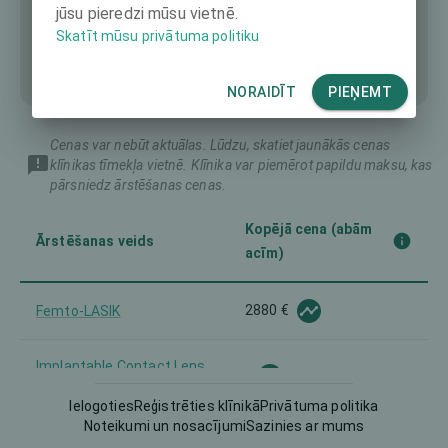
jūsu pieredzi mūsu vietnē.
Skatīt mūsu privātuma politiku
NORAIDĪT
PIEŅEMT
Cenas var nebūt aktuālas. Lūdzu, skatiet jaunākās cenas
klīnikas tīmekļa vietnē. Klīnika var piemērot papildu maksu, kas
pārsniedz ārstēšanas cenas.
Kopējā cena (abām
Ārstēšanas veids
acīm)
2880 €
Femto-LASIK
Implantable Contact Lens
-
(ICL)
Ielogoties
Reģistrēties klīnikā
Privātuma politika
Noteikumi un nosacījumi
Sazinies ar mums
5600 €
Intraocular Lens (IOL)