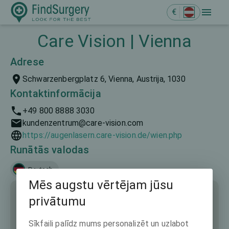
€
Care Vision | Vienna
Adrese
Schwarzenbergplatz 6, Vienna, Austrija, 1030
Kontaktinformācija
+49 800 8888 3030
kundenzentrum@care-vision.com
https://augenlasern.care-vision.de/wien.php
Runātās valodas
Deutsch
Mēs augstu vērtējam jūsu
privātumu
Sīkfaili palīdz mums personalizēt un uzlabot