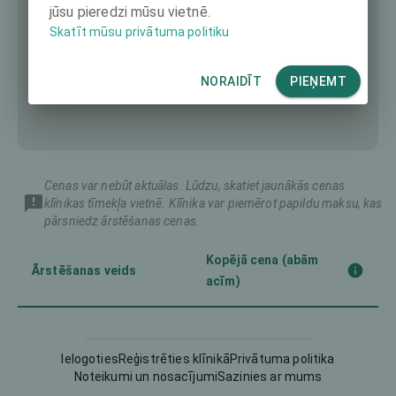
jūsu pieredzi mūsu vietnē.
Skatīt mūsu privātuma politiku
NORAIDĪT
PIEŅEMT
Cenas var nebūt aktuālas. Lūdzu, skatiet jaunākās cenas
klīnikas tīmekļa vietnē. Klīnika var piemērot papildu maksu, kas
pārsniedz ārstēšanas cenas.
Kopējā cena (abām
Ārstēšanas veids
acīm)
Corneal CrossLinking
-
(CXL)
Ielogoties
Reģistrēties klīnikā
Privātuma politika
Noteikumi un nosacījumi
Sazinies ar mums
Femto-LASIK
3990 €