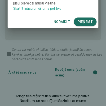
jūsu pieredzi mūsu vietnē.
Skatīt mūsu privātuma politiku
NORAIDĪT
PIEŅEMT
Cenas var nebūt aktuālas. Lūdzu, skatiet jaunākās cenas
klīnikas tīmekļa vietnē. Klīnika var piemērot papildu maksu, kas
pārsniedz ārstēšanas cenas.
Kopējā cena (abām
Ārstēšanas veids
acīm)
Corneal CrossLinking
-
(CXL)
Ielogoties
Reģistrēties klīnikā
Privātuma politika
Noteikumi un nosacījumi
Sazinies ar mums
Femto-LASIK
3990 €