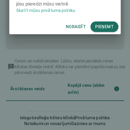
jūsu pieredzi mūsu vietnē.
Skatīt mūsu privātuma politiku
NORAIDĪT
PIEŅEMT
Cenas var nebūt aktuālas. Lūdzu, skatiet jaunākās cenas
klīnikas tīmekļa vietnē. Klīnika var piemērot papildu maksu, kas
pārsniedz ārstēšanas cenas.
Kopējā cena (abām
Ārstēšanas veids
acīm)
Corneal CrossLinking
-
(CXL)
Ielogoties
Reģistrēties klīnikā
Privātuma politika
Noteikumi un nosacījumi
Sazinies ar mums
Femto-LASIK
3990 €