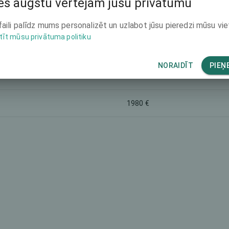
s augstu vērtējam jūsu privātumu
-
faili palīdz mums personalizēt un uzlabot jūsu pieredzi mūsu vie
tīt mūsu privātuma politiku
3990 €
NORAIDĪT
PIEŅ
-
1980 €