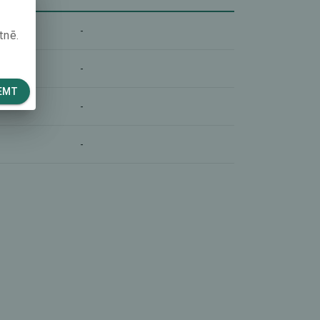
-
tnē.
-
EMT
-
-