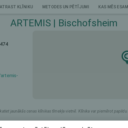
ATRAST KLĪNIKU
METODES UN PĒTĪJUMI
KAS MĒS ESA
ARTEMIS | Bischofsheim
5474
/artemis-
katiet jaunākās cenas klīnikas tīmekļa vietnē. Klīnika var piemērot papil
rketinga nosaukums
Kopējā cena (abām acīm)