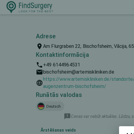
Adrese
Am Flurgraben 22, Bischofsheim, Vācija, 6
Kontaktinformācija
+49 6144964531
bischofsheim@artemiskliniken.de
https://www.artemiskliniken.de/standorte
augenzentrum-bischofsheim/
Runātās valodas
Deutsch
Cenas var nebūt aktuālas. Lūdzu, s
Ārstēšanas veids
Mā