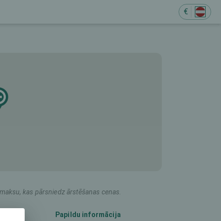
€
M
du maksu, kas pārsniedz ārstēšanas cenas.
Papildu informācija