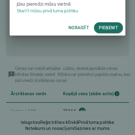
jūsu pieredzi mūsu vietnē.
Skatīt mūsu privātuma politiku
NORAIDĪT
PIEŅEMT
Cenas var nebūt aktuālas. Lūdzu, skatiet jaunākās cenas
klīnikas tīmekļa vietnē. Klīnika var piemērot papildu maksu, kas
pārsniedz ārstēšanas cenas.
Ārstēšanas veids
Kopējā cena (abām acīm)
2534 €
Femto-LASIK
Ielogoties
Reģistrēties klīnikā
Privātuma politika
LASEK
1604 €
Noteikumi un nosacījumi
Sazinies ar mums