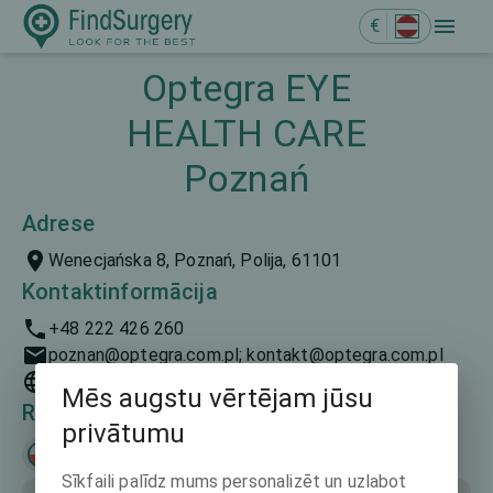
€
Optegra EYE
HEALTH CARE
Poznań
Adrese
Wenecjańska 8, Poznań, Polija, 61101
Kontaktinformācija
+48 222 426 260
poznan@optegra.com.pl; kontakt@optegra.com.pl
https://www.optegra.com.pl
Mēs augstu vērtējam jūsu
Runātās valodas
privātumu
Polski
Sīkfaili palīdz mums personalizēt un uzlabot