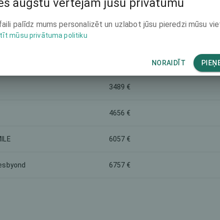
s augstu vērtējam jūsu privātumu
rketinga nosaukums
Kopējā cena (abām acīm)
faili palīdz mums personalizēt un uzlabot jūsu pieredzi mūsu vie
8391 €
tīt mūsu privātuma politiku
6757 €
NORAIDĪT
PIEŅ
3489 €
4656 €
ILE
6057 €
esbyond
6757 €