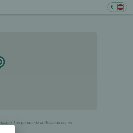
€
M
du maksu, kas pārsniedz ārstēšanas cenas.