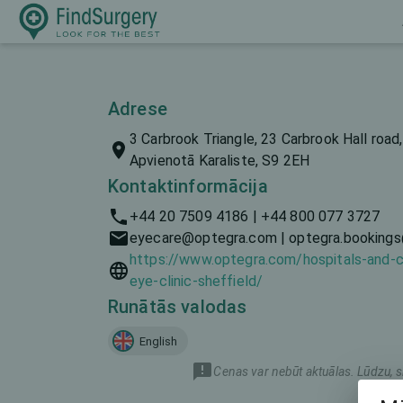
Adrese
3 Carbrook Triangle, 23 Carbrook Hall road,
Apvienotā Karaliste, S9 2EH
Kontaktinformācija
+44 20 7509 4186 | +44 800 077 3727
eyecare@optegra.com | optegra.bookings
https://www.optegra.com/hospitals-and-c
eye-clinic-sheffield/
Runātās valodas
English
Cenas var nebūt aktuālas. Lūdzu, s