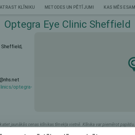
ATRAST KLĪNIKU
METODES UN PĒTĪJUMI
KAS MĒS ESA
Optegra Eye Clinic Sheffield
 Sheffield,
@nhs.net
linics/optegra-
katiet jaunākās cenas klīnikas tīmekļa vietnē. Klīnika var piemērot papil