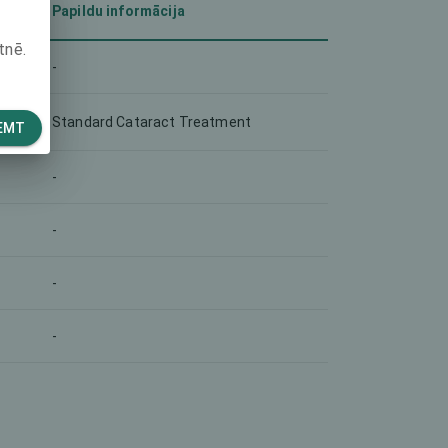
Papildu informācija
tnē.
-
Standard Cataract Treatment
EMT
-
-
-
-