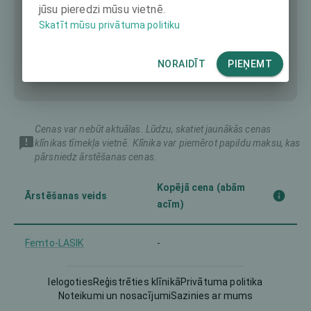
jūsu pieredzi mūsu vietnē.
Skatīt mūsu privātuma politiku
NORAIDĪT
PIEŅEMT
Cenas var nebūt aktuālas. Lūdzu, skatiet jaunākās cenas
klīnikas tīmekļa vietnē. Klīnika var piemērot papildu maksu, kas
pārsniedz ārstēšanas cenas.
Kopējā cena (abām
Ārstēšanas veids
acīm)
Femto-LASIK
-
Intraocular Lens (IOL)
-
Ielogoties
Reģistrēties klīnikā
Privātuma politika
Noteikumi un nosacījumi
Sazinies ar mums