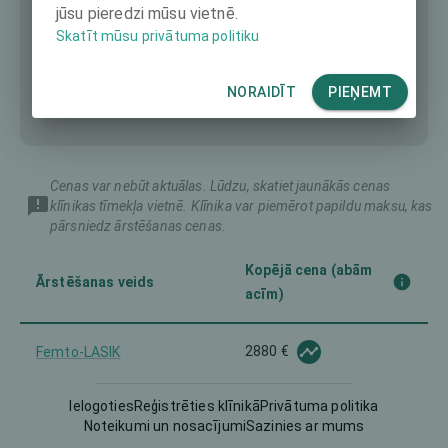
jūsu pieredzi mūsu vietnē.
Skatīt mūsu privātuma politiku
NORAIDĪT
PIEŅEMT
Cenas var nebūt aktuālas. Lūdzu, skatiet jaunākās cenas
klīnikas tīmekļa vietnē. Klīnika var piemērot papildu maksu, kas
pārsniedz ārstēšanas cenas.
Kopējā cena (abām
Ārstēšanas veids
acīm)
2880 €
Femto-LASIK
Ielogoties
Reģistrēties klīnikā
Privātuma politika
Implantable Contact Lens
-
Noteikumi un nosacījumi
Sazinies ar mums
(ICL)