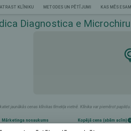
ATRAST KLĪNIKU
METODES UN PĒTĪJUMI
KAS MĒS ESA
ca Diagnostica e Microchirur
katiet jaunākās cenas klīnikas tīmekļa vietnē. Klīnika var piemērot papil
Mārketinga nosaukums
Kopējā cena (abām acīm)