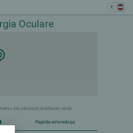
€
M
gia Oculare
du maksu, kas pārsniedz ārstēšanas cenas.
Papildu informācija