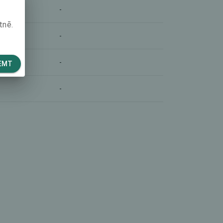
-
tnē.
-
-
EMT
-