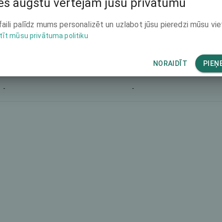
s augstu vērtējam jūsu privātumu
-
-
faili palīdz mums personalizēt un uzlabot jūsu pieredzi mūsu vie
tīt mūsu privātuma politiku
-
-
-
-
NORAIDĪT
PIEŅ
-
-