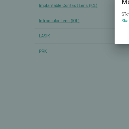
Mē
Implantable Contact Lens (ICL)
Sīk
Intraocular Lens (IOL)
Ska
LASIK
PRK