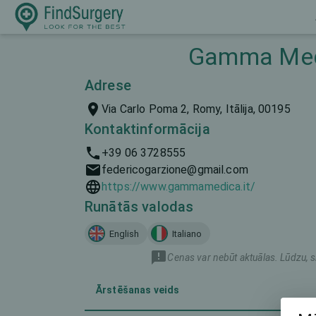
Gamma Medi
Adrese
Via Carlo Poma 2, Romу, Itālija, 00195
Kontaktinformācija
+39 06 3728555
federicogarzione@gmail.com
https://www.gammamedica.it/
Runātās valodas
English
Italiano
Cenas var nebūt aktuālas. Lūdzu, s
Ārstēšanas veids