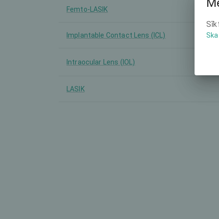
Mē
Femto-LASIK
Sīk
Implantable Contact Lens (ICL)
Ska
Intraocular Lens (IOL)
LASIK