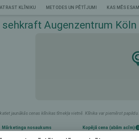
ATRAST KLĪNIKU
METODES UN PĒTĪJUMI
KAS MĒS ESA
sehkraft Augenzentrum Köln
katiet jaunākās cenas klīnikas tīmekļa vietnē. Klīnika var piemērot papil
Mārketinga nosaukums
Kopējā cena (abām acīm)