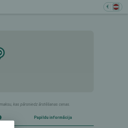
€
M
du maksu, kas pārsniedz ārstēšanas cenas.
Papildu informācija