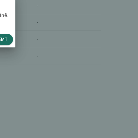
-
tnē.
-
-
EMT
-