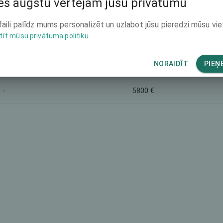
s augstu vērtējam jūsu privātumu
-
5800 €
faili palīdz mums personalizēt un uzlabot jūsu pieredzi mūsu vie
tīt mūsu privātuma politiku
-
6200 €
5400 €
-
NORAIDĪT
PIEŅ
-
5800 €