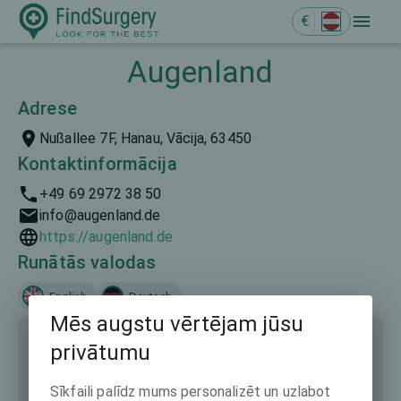
€
Augenland
Adrese
Nußallee 7F, Hanau, Vācija, 63450
Kontaktinformācija
+49 69 2972 38 50
info@augenland.de
https://augenland.de
Runātās valodas
English
Deutsch
Mēs augstu vērtējam jūsu
privātumu
Sīkfaili palīdz mums personalizēt un uzlabot