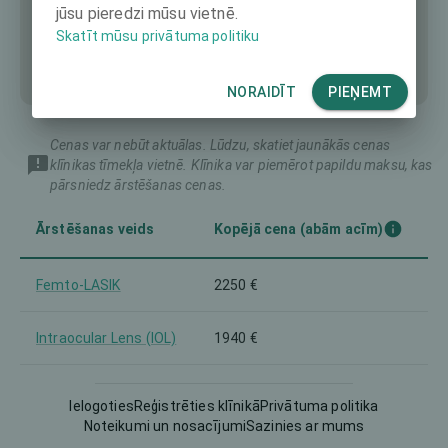
jūsu pieredzi mūsu vietnē.
Skatīt mūsu privātuma politiku
NORAIDĪT
PIEŅEMT
Cenas var nebūt aktuālas. Lūdzu, skatiet jaunākās cenas
klīnikas tīmekļa vietnē. Klīnika var piemērot papildu maksu, kas
pārsniedz ārstēšanas cenas.
Ārstēšanas veids
Kopējā cena (abām acīm)
Femto-LASIK
2250 €
Intraocular Lens (IOL)
1940 €
LASEK
1890 €
Ielogoties
Reģistrēties klīnikā
Privātuma politika
Noteikumi un nosacījumi
Sazinies ar mums