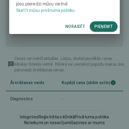
jūsu pieredzi mūsu vietnē.
Skatīt mūsu privātuma politiku
NORAIDĪT
PIEŅEMT
Cenas var nebūt aktuālas. Lūdzu, skatiet jaunākās cenas
klīnikas tīmekļa vietnē. Klīnika var piemērot papildu maksu, kas
pārsniedz ārstēšanas cenas.
Ārstēšanas veids
Kopējā cena (abām acīm)
Diagnostics
-
Intraocular Lens (IOL)
-
Ielogoties
Reģistrēties klīnikā
Privātuma politika
Noteikumi un nosacījumi
Sazinies ar mums