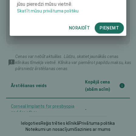
jūsu pieredzi mūsu vietnē.
Skatīt mūsu privātuma politiku
NORAIDĪT
PIEŅEMT
Cenas var nebūt aktuālas. Lūdzu, skatiet jaunākās cenas
klīnikas tīmekļa vietnē. Klīnika var piemērot papildu maksu, kas
pārsniedz ārstēšanas cenas.
Kopējā cena
Ārstēšanas veids
(abām acīm)
Corneal Implants for presbyopia
-
and for other
Ielogoties
Reģistrēties klīnikā
Privātuma politika
Implantable Contact Lens (ICL)
-
Noteikumi un nosacījumi
Sazinies ar mums