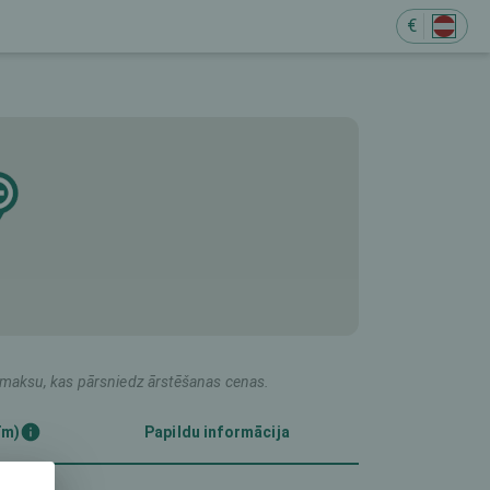
€
M
du maksu, kas pārsniedz ārstēšanas cenas.
īm)
Papildu informācija