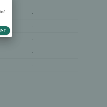
-
tnē.
-
-
EMT
-
-
-