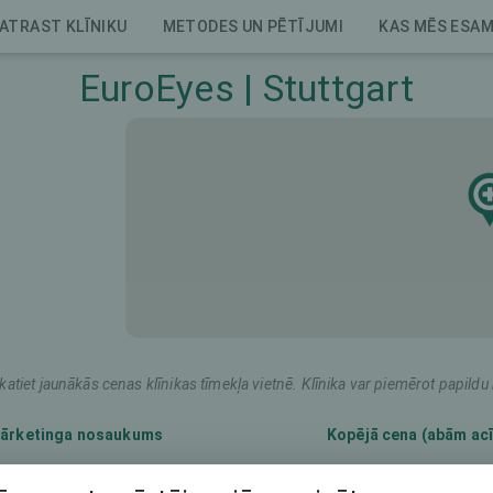
ATRAST KLĪNIKU
METODES UN PĒTĪJUMI
KAS MĒS ESA
EuroEyes | Stuttgart
katiet jaunākās cenas klīnikas tīmekļa vietnē. Klīnika var piemērot papil
ārketinga nosaukums
Kopējā cena (abām ac