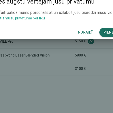
s augstu vērtējam jūsu privātumu
4200 €
faili palīdz mums personalizēt un uzlabot jūsu pieredzi mūsu vie
6750 €
tīt mūsu privātuma politiku
5400 €
NORAIDĪT
PIEŅ
5150 €
MILE Pro
resbyond Laser Blended Vision
5800 €
3100 €