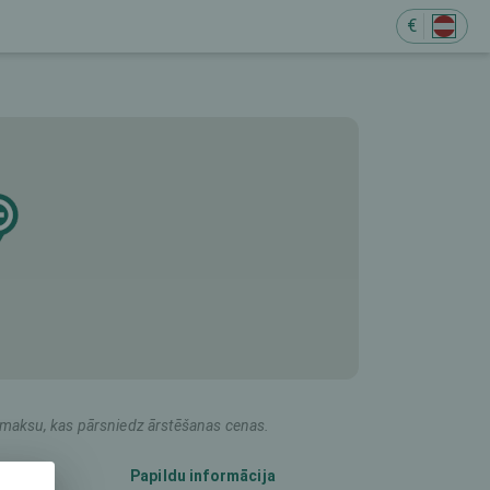
€
M
du maksu, kas pārsniedz ārstēšanas cenas.
Papildu informācija