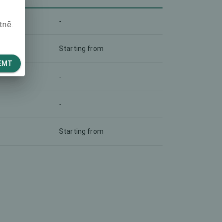
-
tnē.
Starting from
EMT
-
-
Starting from