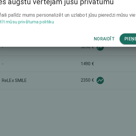
s augstu vērtējam jūsu privātumu
ILASIK
1490 €
faili palīdz mums personalizēt un uzlabot jūsu pieredzi mūsu vie
tīt mūsu privātuma politiku
6000 €
-
NORAIDĪT
PIEŅ
3090 €
-
-
1490 €
2350 €
ReLEx SMILE