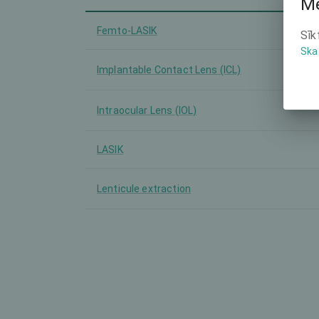
Mē
Femto-LASIK
Sīk
Ska
Implantable Contact Lens (ICL)
Intraocular Lens (IOL)
LASIK
Lenticule extraction