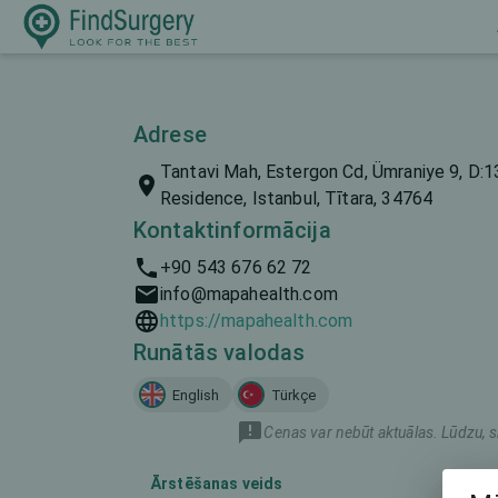
Adrese
Tantavi Mah, Estergon Cd, Ümraniye 9, D:1
Residence, Istanbul, Tītara, 34764
Kontaktinformācija
+90 543 676 62 72
info@mapahealth.com
https://mapahealth.com
Runātās valodas
English
Türkçe
Cenas var nebūt aktuālas. Lūdzu, s
Ārstēšanas veids