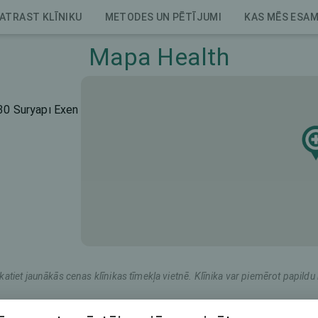
ATRAST KLĪNIKU
METODES UN PĒTĪJUMI
KAS MĒS ESA
Mapa Health
30 Suryapı Exen
katiet jaunākās cenas klīnikas tīmekļa vietnē. Klīnika var piemērot papil
Mārketinga nosaukums
Kopējā cena (abām acīm)