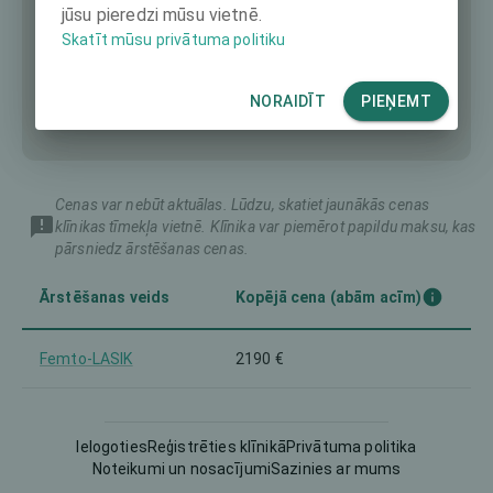
jūsu pieredzi mūsu vietnē.
Skatīt mūsu privātuma politiku
NORAIDĪT
PIEŅEMT
Cenas var nebūt aktuālas. Lūdzu, skatiet jaunākās cenas
klīnikas tīmekļa vietnē. Klīnika var piemērot papildu maksu, kas
pārsniedz ārstēšanas cenas.
Ārstēšanas veids
Kopējā cena (abām acīm)
Femto-LASIK
2190 €
4542 €
Intraocular Lens (IOL)
Ielogoties
Reģistrēties klīnikā
Privātuma politika
Noteikumi un nosacījumi
Sazinies ar mums
LASEK
2190 €