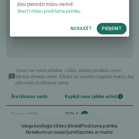
jūsu pieredzi mūsu vietnē.
Skatīt mūsu privātuma politiku
NORAIDĪT
PIEŅEMT
Cenas var nebūt aktuālas. Lūdzu, skatiet jaunākās cenas
klīnikas tīmekļa vietnē. Klīnika var piemērot papildu maksu, kas
pārsniedz ārstēšanas cenas.
Ārstēšanas veids
Kopējā cena (abām acīm)
2536 €
Femto-LASIK
Ielogoties
Reģistrēties klīnikā
Privātuma politika
LASEK
1605 €
Noteikumi un nosacījumi
Sazinies ar mums