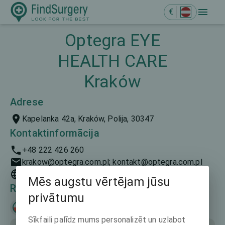
€
Optegra EYE
HEALTH CARE
Kraków
Adrese
Kapelanka 42a, Kraków, Polija, 30347
Kontaktinformācija
+48 222 426 260
krakow@optegra.com.pl; kontakt@optegra.com.pl
https://www.optegra.com.pl
Mēs augstu vērtējam jūsu
Runātās valodas
privātumu
Polski
Sīkfaili palīdz mums personalizēt un uzlabot