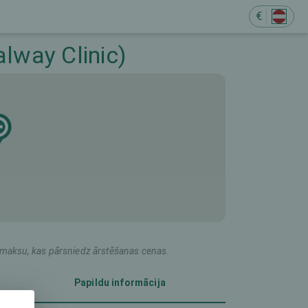
€
M
lway Clinic)
du maksu, kas pārsniedz ārstēšanas cenas.
Papildu informācija