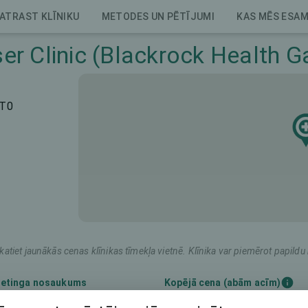
ATRAST KLĪNIKU
METODES UN PĒTĪJUMI
KAS MĒS ESA
er Clinic (Blackrock Health Ga
HT0
katiet jaunākās cenas klīnikas tīmekļa vietnē. Klīnika var piemērot papil
etinga nosaukums
Kopējā cena (abām acīm)