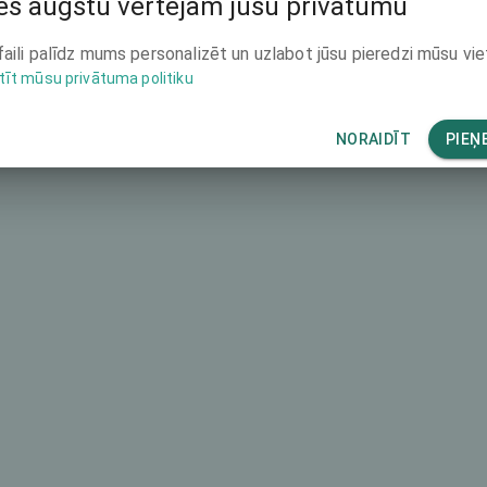
s augstu vērtējam jūsu privātumu
-
faili palīdz mums personalizēt un uzlabot jūsu pieredzi mūsu vie
tīt mūsu privātuma politiku
-
acor
-
NORAIDĪT
PIEŅ