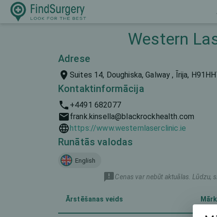
Western Las
Adrese
Suites 14, Doughiska, Galway , Īrija, H91H
Kontaktinformācija
+4491 682077
frank.kinsella@blackrockhealth.com
https://www.westernlaserclinic.ie
Runātās valodas
English
Cenas var nebūt aktuālas. Lūdzu, s
Ārstēšanas veids
Mārk