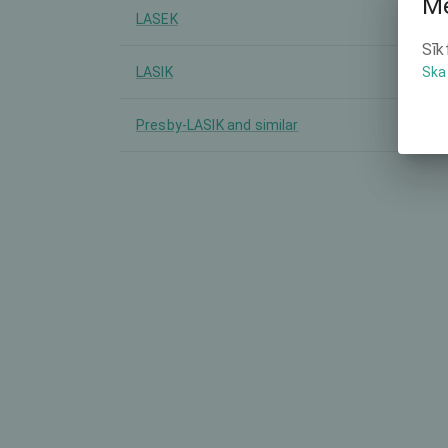
Mē
LASEK
-
Sīk
LASIK
-
Ska
Presby-LASIK and similar
Supr