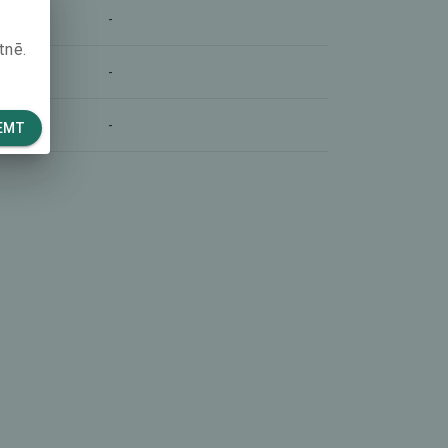
-
tnē.
-
-
EMT