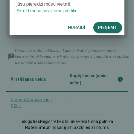
jūsu pieredzi mūsu vietnē.
Skatīt mūsu privātuma politiku
NORAIDĪT
PIEŅEMT
Cenas var nebūt aktuālas. Lūdzu, skatiet jaunākās cenas
klīnikas tīmekļa vietnē. Klīnika var piemērot papildu maksu, kas
pārsniedz ārstēšanas cenas.
Kopējā cena (abām
Ārstēšanas veids
acīm)
Corneal CrossLinking
-
(CXL)
Femto-LASIK
Ielogoties
Reģistrēties klīnikā
3990 €
Privātuma politika
Noteikumi un nosacījumi
Sazinies ar mums