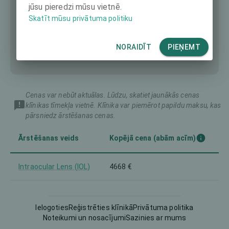
jūsu pieredzi mūsu vietnē.
Skatīt mūsu privātuma politiku
NORAIDĪT
PIEŅEMT
Cenas var nebūt aktuālas. Lūdzu, skatiet jaunākās cenas
klīnikas tīmekļa vietnē. Klīnika var piemērot papildu maksu, kas
pārsniedz ārstēšanas cenas.
Ārstēšanas veids
Kopējā cena (abām acīm)
Intraocular Lens (IOL)
4668 €
Ielogoties
Reģistrēties klīnikā
Privātuma politika
Noteikumi un nosacījumi
Sazinies ar mums