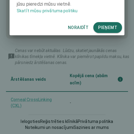
jūsu pieredzi mūsu vietnē.
Skatīt mūsu privātuma politiku
NORAIDĪT
PIEŅEMT
Cenas var nebūt aktuālas. Lūdzu, skatiet jaunākās cenas
klīnikas tīmekļa vietnē. Klīnika var piemērot papildu maksu, kas
pārsniedz ārstēšanas cenas.
Kopējā cena (abām
Ārstēšanas veids
acīm)
Corneal CrossLinking
-
(CXL)
Femto-LASIK
Ielogoties
Reģistrēties klīnikā
3990 €
Privātuma politika
Noteikumi un nosacījumi
Sazinies ar mums