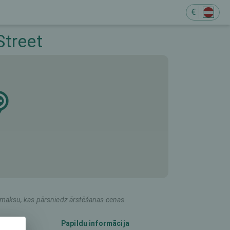
€
M
Street
du maksu, kas pārsniedz ārstēšanas cenas.
Papildu informācija