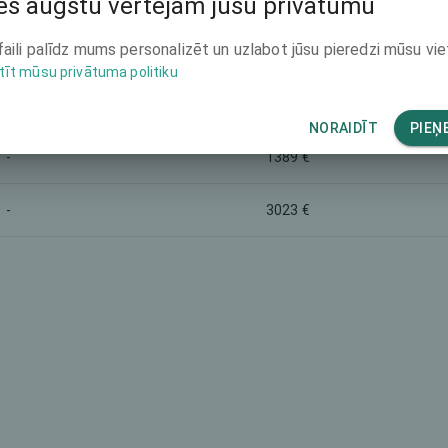
s augstu vērtējam jūsu privātumu
8391 €
-
faili palīdz mums personalizēt un uzlabot jūsu pieredzi mūsu vie
tīt mūsu privātuma politiku
5835 €
Monofocal lens
NORAIDĪT
PIEŅ
-
1389 €
-
3023 €