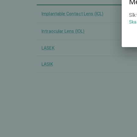
Mē
Implantable Contact Lens (ICL)
Sīk
Ska
Intraocular Lens (IOL)
LASEK
LASIK