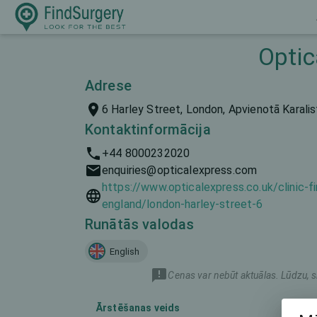
Optic
Adrese
6 Harley Street, London, Apvienotā Karal
Kontaktinformācija
+44 8000232020
enquiries@opticalexpress.com
https://www.opticalexpress.co.uk/clinic-f
england/london-harley-street-6
Runātās valodas
English
Cenas var nebūt aktuālas. Lūdzu, s
Ārstēšanas veids