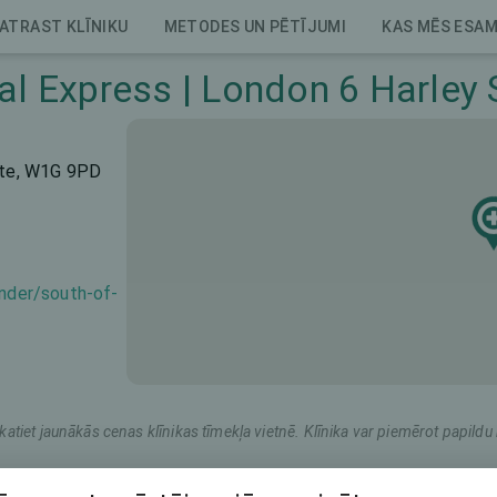
ATRAST KLĪNIKU
METODES UN PĒTĪJUMI
KAS MĒS ESA
al Express | London 6 Harley 
iste, W1G 9PD
inder/south-of-
katiet jaunākās cenas klīnikas tīmekļa vietnē. Klīnika var piemērot papil
Mārketinga nosaukums
Kopējā cena (abām acīm)