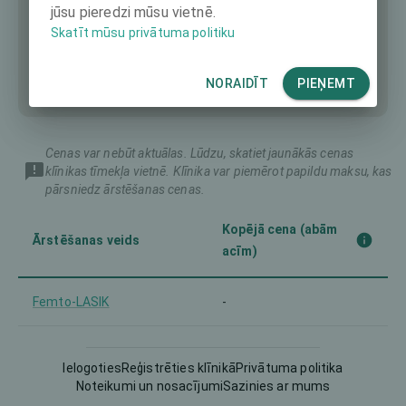
jūsu pieredzi mūsu vietnē.
Skatīt mūsu privātuma politiku
NORAIDĪT
PIEŅEMT
Cenas var nebūt aktuālas. Lūdzu, skatiet jaunākās cenas
klīnikas tīmekļa vietnē. Klīnika var piemērot papildu maksu, kas
pārsniedz ārstēšanas cenas.
Kopējā cena (abām
Ārstēšanas veids
acīm)
Femto-LASIK
-
Implantable Contact Lens
8161 €
(ICL)
Ielogoties
Reģistrēties klīnikā
Privātuma politika
Noteikumi un nosacījumi
Sazinies ar mums