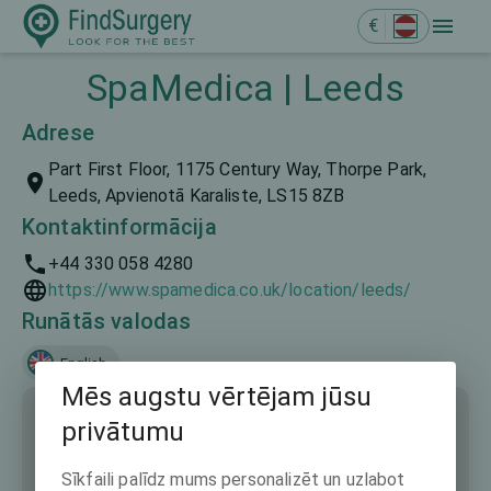
€
SpaMedica | Leeds
Adrese
Part First Floor, 1175 Century Way, Thorpe Park,
Leeds, Apvienotā Karaliste, LS15 8ZB
Kontaktinformācija
+44 330 058 4280
https://www.spamedica.co.uk/location/leeds/
Runātās valodas
English
Mēs augstu vērtējam jūsu
privātumu
Sīkfaili palīdz mums personalizēt un uzlabot