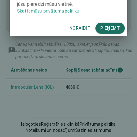
jūsu pieredzi mūsu vietnē.
Skatīt mūsu privātuma politiku
NORAIDĪT
PIEŅEMT
Cenas var nebūt aktuālas. Lūdzu, skatiet jaunākās cenas
klīnikas tīmekļa vietnē. Klīnika var piemērot papildu maksu, kas
pārsniedz ārstēšanas cenas.
Ārstēšanas veids
Kopējā cena (abām acīm)
Intraocular Lens (IOL)
4668 €
Ielogoties
Reģistrēties klīnikā
Privātuma politika
Noteikumi un nosacījumi
Sazinies ar mums