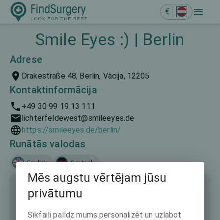
€
Smile Eyes :) | Berlin
Adrese
Drakestraße 48, Berlin, Vācija, 12205
Kontaktinformācija
+49 30 99 19 13 111
lichterfeldewest@smileeyes.de
https://smileeyes.de/berlin/
Runātās valodas
English
Deutsch
Mēs augstu vērtējam jūsu
privātumu
Sīkfaili palīdz mums personalizēt un uzlabot