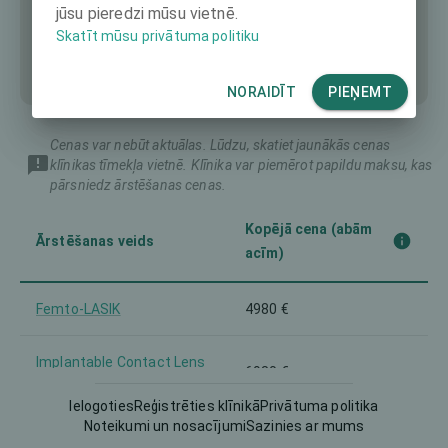
jūsu pieredzi mūsu vietnē.
Skatīt mūsu privātuma politiku
NORAIDĪT
PIEŅEMT
Cenas var nebūt aktuālas. Lūdzu, skatiet jaunākās cenas
klīnikas tīmekļa vietnē. Klīnika var piemērot papildu maksu, kas
pārsniedz ārstēšanas cenas.
Kopējā cena (abām
Ārstēšanas veids
acīm)
Femto-LASIK
4980 €
Implantable Contact Lens
6980 €
(ICL)
Ielogoties
Reģistrēties klīnikā
Privātuma politika
Noteikumi un nosacījumi
Sazinies ar mums
Intraocular Lens (IOL)
6980 €