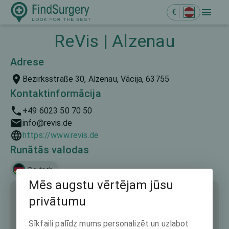
€
ReVis | Alzenau
Adrese
Bezirksstraße 30, Alzenau, Vācija, 63755
Kontaktinformācija
+49 6023 50 70 50
info@revis.de
https://www.revis.de
Runātās valodas
Deutsch
Mēs augstu vērtējam jūsu
privātumu
Sīkfaili palīdz mums personalizēt un uzlabot