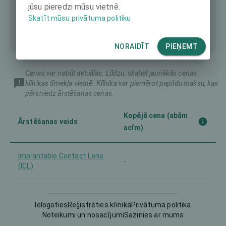
jūsu pieredzi mūsu vietnē.
Skatīt mūsu privātuma politiku
NORAIDĪT
PIEŅEMT
Cenas var nebūt aktuālas. Lūdzu, skatiet jaunākās cenas
klīnikas tīmekļa vietnē. Klīnika var piemērot papildu maksu, kas
pārsniedz ārstēšanas cenas.
Kopējā cena (abām
Ārstēšanas veids
acīm)
Implantable Contact Lens
-
(ICL)
Intraocular Lens (IOL)
-
Ielogoties
Reģistrēties klīnikā
Privātuma politika
Noteikumi un nosacījumi
Sazinies ar mums
Trans-PRK and similar
-