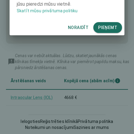
jūsu pieredzi mūsu vietnē.
Skatīt mūsu privātuma politiku
NORAIDĪT
PIEŅEMT
Cenas var nebūt aktuālas. Lūdzu, skatiet jaunākās cenas
klīnikas tīmekļa vietnē. Klīnika var piemērot papildu maksu, kas
pārsniedz ārstēšanas cenas.
Ārstēšanas veids
Kopējā cena (abām acīm)
Intraocular Lens (IOL)
4668 €
Ielogoties
Reģistrēties klīnikā
Privātuma politika
Noteikumi un nosacījumi
Sazinies ar mums