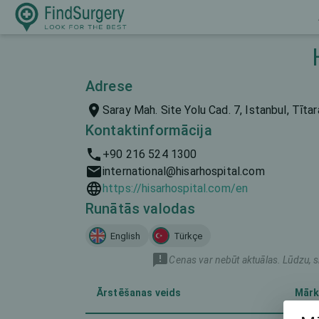
Adrese
Saray Mah. Site Yolu Cad. 7, Istanbul, Tīta
Kontaktinformācija
+90 216 524 1300
international@hisarhospital.com
https://hisarhospital.com/en
Runātās valodas
English
Türkçe
Cenas var nebūt aktuālas. Lūdzu, s
Ārstēšanas veids
Mārk