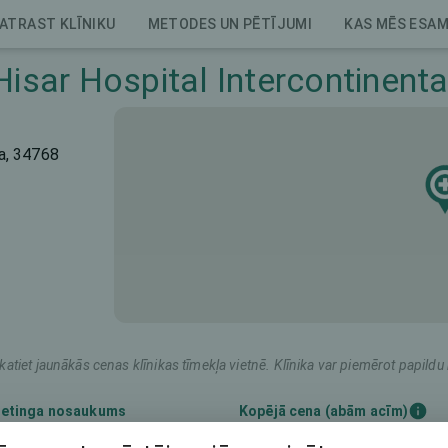
ATRAST KLĪNIKU
METODES UN PĒTĪJUMI
KAS MĒS ESA
Hisar Hospital Intercontinenta
ra, 34768
katiet jaunākās cenas klīnikas tīmekļa vietnē. Klīnika var piemērot papil
etinga nosaukums
Kopējā cena (abām acīm)