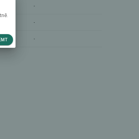
-
tnē.
-
-
EMT