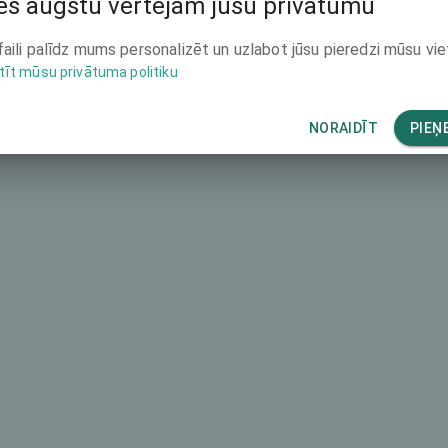
s augstu vērtējam jūsu privātumu
-
faili palīdz mums personalizēt un uzlabot jūsu pieredzi mūsu vie
tīt mūsu privātuma politiku
-
-
NORAIDĪT
PIEŅ