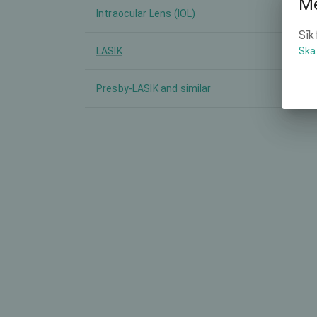
Mē
Intraocular Lens (IOL)
-
Sīk
LASIK
-
Ska
Presby-LASIK and similar
-