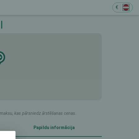
€
M
l
du maksu, kas pārsniedz ārstēšanas cenas.
Papildu informācija