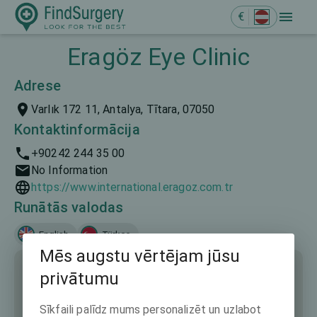
€
Eragöz Eye Clinic
Adrese
Varlık 172 11, Antalya, Tītara, 07050
Kontaktinformācija
+90242 244 35 00
No Information
https://www.international.eragoz.com.tr
Runātās valodas
English
Türkçe
Mēs augstu vērtējam jūsu
privātumu
Sīkfaili palīdz mums personalizēt un uzlabot