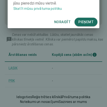
jūsu pieredzi mūsu vietnē.
Skatīt mūsu privātuma politiku
NORAIDĪT
PIEŅEMT
Cenas var nebūt aktuālas. Lūdzu, skatiet jaunākās cenas
klīnikas tīmekļa vietnē. Klīnika var piemērot papildu maksu, kas
pārsniedz ārstēšanas cenas.
Ārstēšanas veids
Kopējā cena (abām acīm)
LASIK
-
PRK
-
Trans-PRK and similar
-
Ielogoties
Reģistrēties klīnikā
Privātuma politika
Noteikumi un nosacījumi
Sazinies ar mums