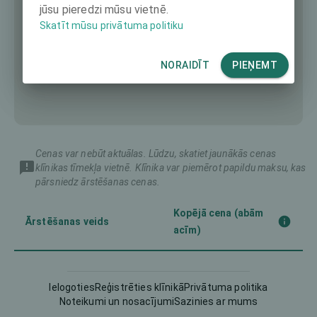
jūsu pieredzi mūsu vietnē.
Skatīt mūsu privātuma politiku
NORAIDĪT
PIEŅEMT
Cenas var nebūt aktuālas. Lūdzu, skatiet jaunākās cenas
klīnikas tīmekļa vietnē. Klīnika var piemērot papildu maksu, kas
pārsniedz ārstēšanas cenas.
Kopējā cena (abām
Ārstēšanas veids
acīm)
Femto-LASIK
3200 €
Ielogoties
Reģistrēties klīnikā
Privātuma politika
Noteikumi un nosacījumi
Sazinies ar mums
Implantable Contact Lens
6000 €