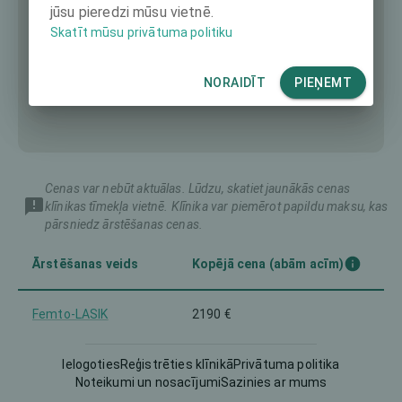
jūsu pieredzi mūsu vietnē.
Skatīt mūsu privātuma politiku
NORAIDĪT
PIEŅEMT
Cenas var nebūt aktuālas. Lūdzu, skatiet jaunākās cenas
klīnikas tīmekļa vietnē. Klīnika var piemērot papildu maksu, kas
pārsniedz ārstēšanas cenas.
Ārstēšanas veids
Kopējā cena (abām acīm)
Femto-LASIK
2190 €
4542 €
Intraocular Lens (IOL)
Ielogoties
Reģistrēties klīnikā
Privātuma politika
Noteikumi un nosacījumi
Sazinies ar mums