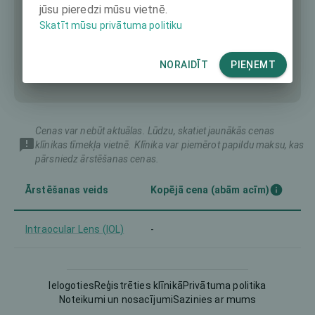
jūsu pieredzi mūsu vietnē.
Skatīt mūsu privātuma politiku
NORAIDĪT
PIEŅEMT
Cenas var nebūt aktuālas. Lūdzu, skatiet jaunākās cenas
klīnikas tīmekļa vietnē. Klīnika var piemērot papildu maksu, kas
pārsniedz ārstēšanas cenas.
Ārstēšanas veids
Kopējā cena (abām acīm)
Intraocular Lens (IOL)
-
PRK
-
Ielogoties
Reģistrēties klīnikā
Privātuma politika
Noteikumi un nosacījumi
Sazinies ar mums