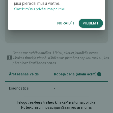
jūsu pieredzi mūsu vietnē.
Skatīt mūsu privātuma politiku
NORAIDĪT
PIEŅEMT
Cenas var nebūt aktuālas. Lūdzu, skatiet jaunākās cenas
klīnikas tīmekļa vietnē. Klīnika var piemērot papildu maksu, kas
pārsniedz ārstēšanas cenas.
Ārstēšanas veids
Kopējā cena (abām acīm)
Diagnostics
-
Intraocular Lens (IOL)
-
Ielogoties
Reģistrēties klīnikā
Privātuma politika
Noteikumi un nosacījumi
Sazinies ar mums