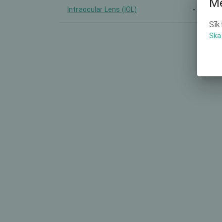
Mē
Intraocular Lens (IOL)
-
Sīk
Ska