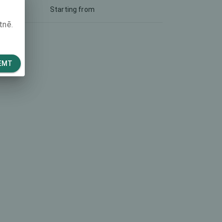
Starting from
tnē.
EMT