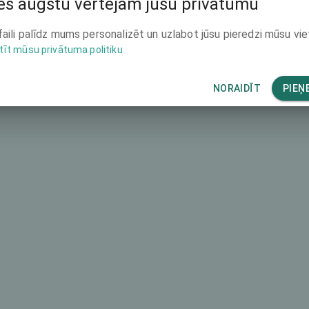
s augstu vērtējam jūsu privātumu
4668 €
faili palīdz mums personalizēt un uzlabot jūsu pieredzi mūsu vie
tīt mūsu privātuma politiku
NORAIDĪT
PIEŅ