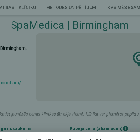
ATRAST KLĪNIKU
METODES UN PĒTĪJUMI
KAS MĒS ESA
SpaMedica | Birmingham
 Birmingham,
rmingham/
katiet jaunākās cenas klīnikas tīmekļa vietnē. Klīnika var piemērot papil
nga nosaukums
Kopējā cena (abām acīm)