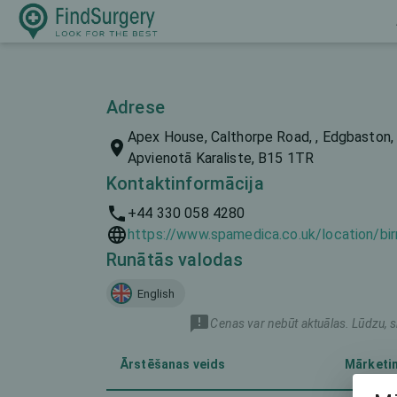
Adrese
Apex House, Calthorpe Road, , Edgbaston,
Apvienotā Karaliste, B15 1TR
Kontaktinformācija
+44 330 058 4280
https://www.spamedica.co.uk/location/bi
Runātās valodas
English
Cenas var nebūt aktuālas. Lūdzu, s
Ārstēšanas veids
Mārketi