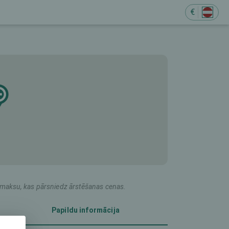
€
M
du maksu, kas pārsniedz ārstēšanas cenas.
Papildu informācija