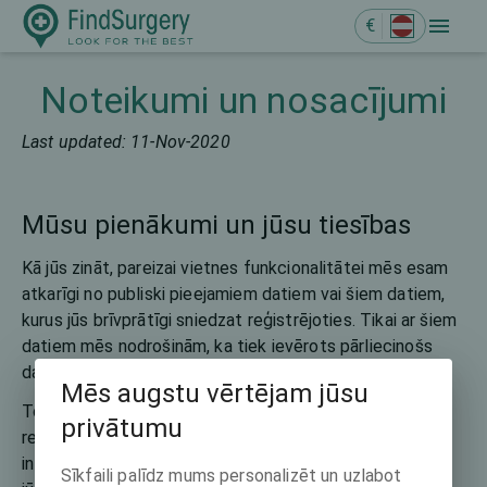
€
Noteikumi un nosacījumi
Last updated: 11-Nov-2020
Mūsu pienākumi un jūsu tiesības
Kā jūs zināt, pareizai vietnes funkcionalitātei mēs esam
atkarīgi no publiski pieejamiem datiem vai šiem datiem,
kurus jūs brīvprātīgi sniedzat reģistrējoties. Tikai ar šiem
datiem mēs nodrošinām, ka tiek ievērots pārliecinošs
datu kvalitātes līmenis.
Mēs augstu vērtējam jūsu
Tomēr var rasties novecojusi informācija vai novirzes no
privātumu
reālās pasaules datiem. Ja pamanāt nepareizu
informāciju vai formulējumu vai uzskatāt, ka dati pārkāpj
Sīkfaili palīdz mums personalizēt un uzlabot