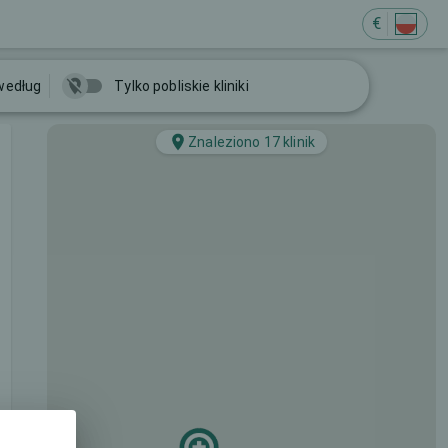
€
według
Tylko pobliskie kliniki
Znaleziono 17 klinik