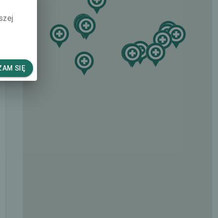
szej
AM SIĘ