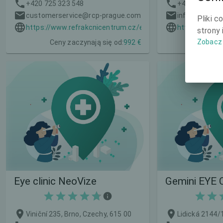
+420 725 323 548
+420 577 202
customerservice@rcp-prague.com
info@gemini.
Pliki c
https://www.refrakcnicentrum.cz/en
https://www.
strony 
Zobacz 
Ceny zaczynają się od:
992 €
Ceny z
Eye clinic NeoVize
Gemini EYE 
Viniční 235, Brno, Czechy, 615 00