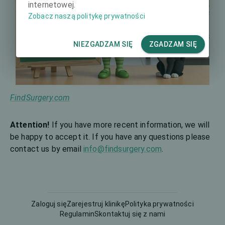
internetowej.
Zobacz naszą politykę prywatności
NIEZGADZAM SIĘ
ZGADZAM SIĘ
FindSurgery.com
Attention!
If you have more recent information, we will
be happy to accept it. If you have any questions please
contact us by email
info@findsurgery.com
.
Zaloguj się
Zarejestruj klinikę
Polityka prywatności
Regulamin
Skontaktuj się z nami