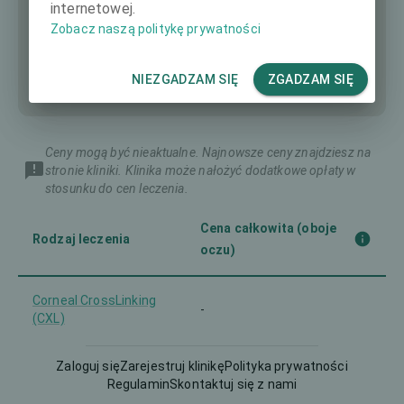
internetowej.
Zobacz naszą politykę prywatności
NIEZGADZAM SIĘ
ZGADZAM SIĘ
Ceny mogą być nieaktualne. Najnowsze ceny znajdziesz na
stronie kliniki. Klinika może nałożyć dodatkowe opłaty w
stosunku do cen leczenia.
Cena całkowita (oboje
Rodzaj leczenia
oczu)
Corneal CrossLinking
-
(CXL)
Femto-LASIK
Zaloguj się
Zarejestruj klinikę
3990 €
Polityka prywatności
Regulamin
Skontaktuj się z nami