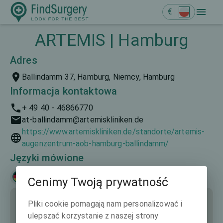
€
ARTEMIS | Hamburg
Adres
Ballindamm 37, Hamburg, Niemcy, Hamburg
Informacja kontaktowa
+ 49 40 - 46866770
at-ballindamm@artemiskliniken.de
https://www.artemiskliniken.de/standorte/artemis-
augenzentrum-aob-hamburg-ballindamm/
Języki mówione
Deutsch
Cenimy Twoją prywatność
Pliki cookie pomagają nam personalizować i
ulepszać korzystanie z naszej strony