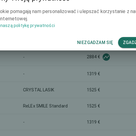
2060 €
-
ookie pomagają nam personalizować i ulepszać korzystanie z na
internetowej.
3296 €
Presbyopia correction
naszą politykę prywatności
-
783 €
NIEZGADZAM SIĘ
ZGADZ
2884 €
-
-
1319 €
CRYSTAL LASIK
1525 €
ReLEx SMILE Standard
1525 €
-
1319 €