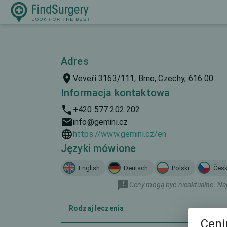
Adres
Veveří 3163/111, Brno, Czechy, 616 00
Informacja kontaktowa
+420 577 202 202
info@gemini.cz
https://www.gemini.cz/en
Języki mówione
English
Deutsch
Polski
Čes
Ceny mogą być nieaktualne. Naj
Rodzaj leczenia
Ceni