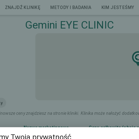
ZNAJDŹ KLINIKĘ
METODY I BADANIA
KIM JESTEŚMY
Gemini EYE CLINIC
ky
nowsze ceny znajdziesz na stronie kliniki. Klinika może nałożyć dodatko
Nazwa marketingowa
Cena całkowita (oboje 
my Twoją prywatność