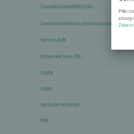
Corneal CrossLinking (CXL)
Pliki c
strony 
Corneal Implants for presbyopia and for other
Zobacz 
Femto-LASIK
Intraocular Lens (IOL)
LASEK
LASIK
Lenticule extraction
PRK