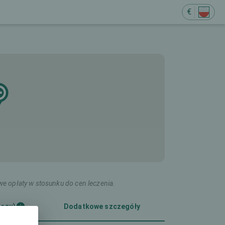
€
we opłaty w stosunku do cen leczenia.
oczu)
Dodatkowe szczegóły