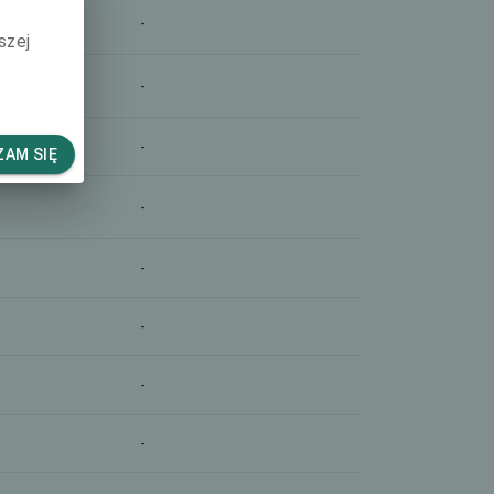
-
szej
-
-
AM SIĘ
-
-
-
-
-